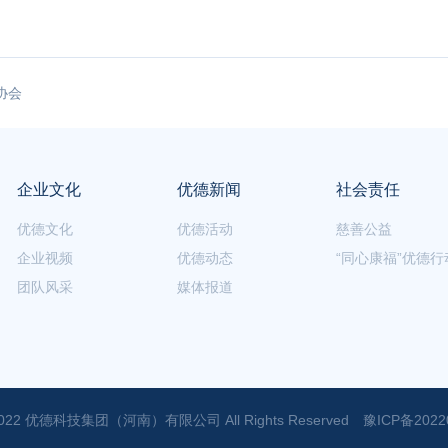
协会
企业文化
优德新闻
社会责任
优德文化
优德活动
慈善公益
企业视频
优德动态
“同心康福”优德行
团队风采
媒体报道
 ©2022 优德科技集团（河南）有限公司 All Rights Reserved
豫ICP备2022