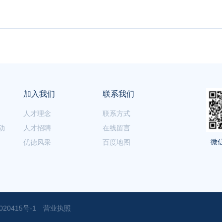
加入我们
联系我们
人才理念
联系方式
动
人才招聘
在线留言
微
优德风采
百度地图
020415号-1
营业执照